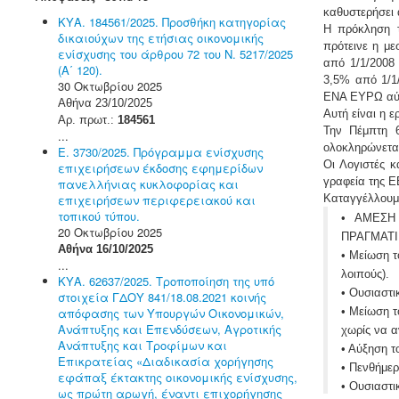
καθυστερήσει
ΚΥΑ. 184561/2025. Προσθήκη κατηγορίας
Η πρόκληση τ
δικαιούχων της ετήσιας οικονομικής
πρότεινε η με
ενίσχυσης του άρθρου 72 του Ν. 5217/2025
από 1/1/2008
(Α΄ 120).
3,5% από 1/1
30 Οκτωβρίου 2025
ΕΝΑ ΕΥΡΩ αύξ
Αθήνα 23/10/2025
Αυτή είναι η 
Αρ. πρωτ.:
184561
Την Πέμπτη 
...
ολοκληρώνεται
Ε. 3730/2025. Πρόγραμμα ενίσχυσης
Οι Λογιστές κ
επιχειρήσεων έκδοσης εφημερίδων
γραφεία της Ε
πανελλήνιας κυκλοφορίας και
επιχειρήσεων περιφερειακού και
Καταγγέλλουμε
τοπικού τύπου.
• ΑΜΕΣΗ
20 Οκτωβρίου 2025
ΠΡΑΓΜΑΤΙ
Αθήνα 16/10/2025
• Μείωση τ
...
λοιπούς).
ΚΥΑ. 62637/2025. Τροποποίηση της υπό
• Ουσιαστι
στοιχεία ΓΔΟΥ 841/18.08.2021 κοινής
απόφασης των Υπουργών Οικονομικών,
• Μείωση τ
Ανάπτυξης και Επενδύσεων, Αγροτικής
χωρίς να α
Ανάπτυξης και Τροφίμων και
• Αύξηση 
Επικρατείας «Διαδικασία χορήγησης
• Πενθήμερ
εφάπαξ έκτακτης οικονομικής ενίσχυσης,
• Ουσιαστι
ως πρώτη αρωγή, έναντι επιχορήγησης