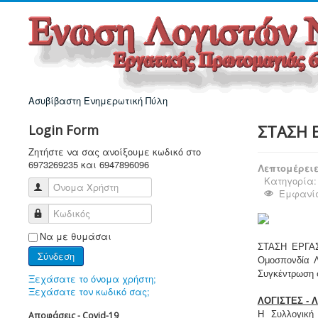
Ασυβίβαστη Ενημερωτική Πύλη
ΣΤΑΣΗ Ε
Login Form
Ζητήστε να σας ανοίξουμε κωδικό στο
6973269235 και 6947896096
Λεπτομέρει
Κατηγορία
Όνομα Χρήστη
Εμφανίσ
Κωδικός
Να με θυμάσαι
ΣΤΑΣΗ ΕΡΓΑΣΙ
Σύνδεση
Ομοσπονδία Λ
Συγκέντρωση σ
Ξεχάσατε το όνομα χρήστη;
Ξεχάσατε τον κωδικό σας;
ΛΟΓΙΣΤΕΣ - 
Η Συλλογική
Αποφάσεις - Covid-19