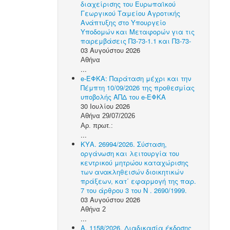
διαχείρισης του Ευρωπαϊκού
Γεωργικού Ταμείου Αγροτικής
Ανάπτυξης στο Υπουργείο
Υποδομών και Μεταφορών για τις
παρεμβάσεις Π3-73-1.1 και Π3-73-
03 Αυγούστου 2026
Αθήνα
...
e-ΕΦΚΑ: Παράταση μέχρι και την
Πέμπτη 10/09/2026 της προθεσμίας
υποβολής ΑΠΔ του e-ΕΦΚΑ
30 Ιουλίου 2026
Αθήνα 29/07/2026
Αρ. πρωτ.:
...
ΚΥΑ. 26994/2026. Σύσταση,
οργάνωση και λειτουργία του
κεντρικού μητρώου καταχώρισης
των ανακληθεισών διοικητικών
πράξεων, κατ΄ εφαρμογή της παρ.
7 του άρθρου 3 του N . 2690/1999.
03 Αυγούστου 2026
Αθήνα 2
...
Α. 1158/2026. Διαδικασία έκδοσης