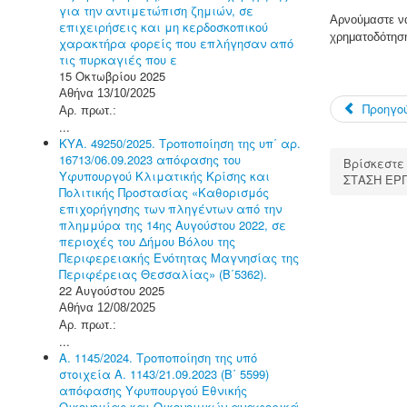
για την αντιμετώπιση ζημιών, σε
Αρνούμαστε ν
επιχειρήσεις και μη κερδοσκοπικού
χρηματοδότηση
χαρακτήρα φορείς που επλήγησαν από
τις πυρκαγιές που ε
15 Οκτωβρίου 2025
Αθήνα 13/10/2025
Προηγο
Αρ. πρωτ.:
...
ΚΥΑ. 49250/2025. Τροποποίηση της υπ΄ αρ.
16713/06.09.2023 απόφασης του
Βρίσκεστε
Υφυπουργού Κλιματικής Κρίσης και
ΣΤΑΣΗ ΕΡΓ
Πολιτικής Προστασίας «Καθορισμός
επιχορήγησης των πληγέντων από την
πλημμύρα της 14ης Αυγούστου 2022, σε
περιοχές του Δήμου Βόλου της
Περιφερειακής Ενότητας Μαγνησίας της
Περιφέρειας Θεσσαλίας» (Β΄5362).
22 Αυγούστου 2025
Αθήνα 12/08/2025
Αρ. πρωτ.:
...
Α. 1145/2024. Τροποποίηση της υπό
στοιχεία Α. 1143/21.09.2023 (Β΄ 5599)
απόφασης Υφυπουργού Εθνικής
Οικονομίας και Οικονομικών αναφορικά