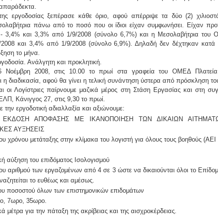
 απαράδεκτα.
ης εργοδοσίας ξεπέρασε κάθε όριο, αφού απέρριψε τα δύο (2) χιλιοσ
σολαβήτρια πάνω από το ποσό που οι ίδιοι είχαν συμφωνήσει. Είχαν προτ
 - 3,4% και 3,3% από 1/9/2008 (σύνολο 6,7%) και η Μεσολαβήτρια του 
/2008 και 3,4% από 1/9/2008 (σύνολο 6,9%). Δηλαδή δεν δέχτηκαν κατά 
ηση το μήνα.
εργοδοσία. Ανάλγητη και προκλητική.
6 Νοέμβρη 2008, στις 10.00 το πρωί στα γραφεία του ΟΜΕΔ Πλατεία 
 η διαδικασία, αφού θα γίνει η τελική συνάντηση ύστερα από πρόσκληση του
αι οι Λογίστριες παίρνουμε μαζικά μέρος στη Στάση Εργασίας και στη σ
ΕΛΠ, Κάνιγγος 27, στις 9,30 το πρωί.
 την εργοδοτική αδιαλλαξία και αξιώνουμε:
 ΕΚΔΟΣΗ ΑΠΟΦΑΣΗΣ ΜΕ ΙΚΑΝΟΠΟΙΗΣΗ ΤΩΝ ΔΙΚΑΙΩΝ ΑΙΤΗΜΑΤ
ΚΕΣ ΑΥΞΗΣΕΙΣ
ου χρόνου μετάταξης στην κλίμακα του λογιστή για όλους τους βοηθούς (ΑΕΙ -
κή αύξηση του επιδόματος Ισολογισμού
ου αριθμού των εργαζομένων από 4 σε 3 ώστε να δικαιούνται όλοι το Επίδο
ναζητείται το ευθέως και αμέσως.
του ποσοστού όλων των επιστημονικών επιδομάτων
ο, 7ωρο, 35ωρο.
κά μέτρα για την πάταξη της ακρίβειας και της αισχροκέρδειας.