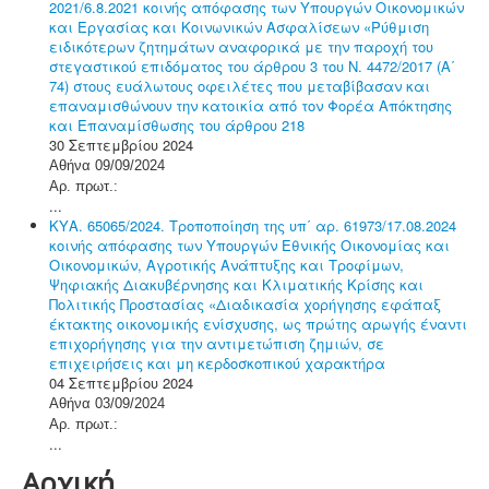
2021/6.8.2021 κοινής απόφασης των Υπουργών Οικονομικών
και Εργασίας και Κοινωνικών Ασφαλίσεων «Ρύθμιση
ειδικότερων ζητημάτων αναφορικά με την παροχή του
στεγαστικού επιδόματος του άρθρου 3 του Ν. 4472/2017 (Α΄
74) στους ευάλωτους οφειλέτες που μεταβίβασαν και
επαναμισθώνουν την κατοικία από τον Φορέα Απόκτησης
και Επαναμίσθωσης του άρθρου 218
30 Σεπτεμβρίου 2024
Αθήνα 09/09/2024
Αρ. πρωτ.:
...
ΚΥΑ. 65065/2024. Τροποποίηση της υπ΄ αρ. 61973/17.08.2024
κοινής απόφασης των Υπουργών Εθνικής Οικονομίας και
Οικονομικών, Αγροτικής Ανάπτυξης και Τροφίμων,
Ψηφιακής Διακυβέρνησης και Κλιματικής Κρίσης και
Πολιτικής Προστασίας «Διαδικασία χορήγησης εφάπαξ
έκτακτης οικονομικής ενίσχυσης, ως πρώτης αρωγής έναντι
επιχορήγησης για την αντιμετώπιση ζημιών, σε
επιχειρήσεις και μη κερδοσκοπικού χαρακτήρα
04 Σεπτεμβρίου 2024
Αθήνα 03/09/2024
Αρ. πρωτ.:
...
Αρχική