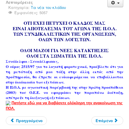
Λεπτομέρειες
Κατηγορία:
Τα νέα του κλάδου
Εμφανίσεις: 5057
ΟΤΙ ΕΧΕΙ ΠΕΤΥΧΕΙ Ο ΚΛΑΔΟΣ ΜΑΣ
ΕΙΝΑΙ ΑΠΟΤΕΛΕΣΜΑ ΤΟΥ ΑΓΩΝΑ ΤΗΣ Π.Ο.Λ.
ΤΩΝ ΣΥΝΔΙΚΑΛΙΣΤΙΚΩΝ ΤΗΣ ΟΡΓΑΝΩΣΕΩΝ,
ΟΛΩΝ ΤΩΝ ΛΟΓΙΣΤΩΝ.
ΟΛΟΙ ΜΑΖΟΙ ΓΙΑ ΝΕΕΣ ΚΑΤΑΚΤΗΣΕΙΣ
ΟΛΟΙ ΣΤΑ ΣΩΜΑΤΕΙΑ ΤΗΣ Π.Ο.Λ.
Συνάδελφοι - Συναδέλφισσες,
Ο νόμος 2515/97 για το λογιστή φοροτεχνικό, προέβλεπε ότι για
τη μετάταξη από μια τάξη στην άλλη εκτός από την
προϋπηρεσία, θα έπρεπε οι ενδιαφερόμενοι να υποβάλλονται
στην διαδικασία των εξετάσεων.
Η Π.Ο.Λ. με αγωνιστική παρέμβασή της στην πρώτη προσπάθεια
(2003) του Ο.Ε.Ε. να εφαρμόσει την παραπάνω διάταξη,
απέτρεψε τη διεξαγωγή εξετάσεων.
Πατήστε εδώ για να διαβάσετε ολόκληρη την ανακοίνωση της
ΠΟΛ.
Προηγούμενο
Επόμενο