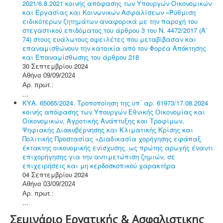
2021/6.8.2021 κοινής απόφασης των Υπουργών Οικονομικών
και Εργασίας και Κοινωνικών Ασφαλίσεων «Ρύθμιση
ειδικότερων ζητημάτων αναφορικά με την παροχή του
στεγαστικού επιδόματος του άρθρου 3 του Ν. 4472/2017 (Α΄
74) στους ευάλωτους οφειλέτες που μεταβίβασαν και
επαναμισθώνουν την κατοικία από τον Φορέα Απόκτησης
και Επαναμίσθωσης του άρθρου 218
30 Σεπτεμβρίου 2024
Αθήνα 09/09/2024
Αρ. πρωτ.:
...
ΚΥΑ. 65065/2024. Τροποποίηση της υπ΄ αρ. 61973/17.08.2024
κοινής απόφασης των Υπουργών Εθνικής Οικονομίας και
Οικονομικών, Αγροτικής Ανάπτυξης και Τροφίμων,
Ψηφιακής Διακυβέρνησης και Κλιματικής Κρίσης και
Πολιτικής Προστασίας «Διαδικασία χορήγησης εφάπαξ
έκτακτης οικονομικής ενίσχυσης, ως πρώτης αρωγής έναντι
επιχορήγησης για την αντιμετώπιση ζημιών, σε
επιχειρήσεις και μη κερδοσκοπικού χαρακτήρα
04 Σεπτεμβρίου 2024
Αθήνα 03/09/2024
Αρ. πρωτ.:
...
Σεμινάριο Εργατικής & Ασφαλιστικης