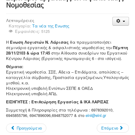
Νομοθεσίας
Λεπτομέρειες
Κατηγορία:
Τα νέα της Ένωσης
Εμφανίσεις: 5125
Η
Ένωση Λογιστών Ν. Λάρισας
θα πραγματοποιήσει
σεμινάριο εργατικής & ασφαλιστικής νομοθεσίας την
Πέμπτη
28/11/2103 & ώρα 17:45
στην Αίθουσα συνεδρίων του Εργατικού
Κέντρου Λάρισας (Εργατικής πρωτομαγιάς 6 ‐ στο ισόγειο).
Θέματα:
Εργατική νομοθεσία. ΣΣΕ, Άδεια – Επιδόματα, απολύσεις –
καταγγελία σύμβασης, Προστασία εργαζομένων,Υπολογισμός
μισθού, κ.α.
Ηλεκτρονική υποβολή Εντύπων ΣΕΠΕ & ΟΑΕΔ
Ηλεκτρονική υποβολή ΑΠΔ.
ΕΙΣΗΓΗΤΕΣ : Επιθεώρηση Εργασίας & ΙΚΑ ΛΑΡΙΣΑΣ
Συμμετοχή & Πληροφορίες στα τηλέφωνα : 6978392010,
6945855796, 6947896096,6948752077 & στο
elnl@elnl.gr
Προηγούμενο
Επόμενο