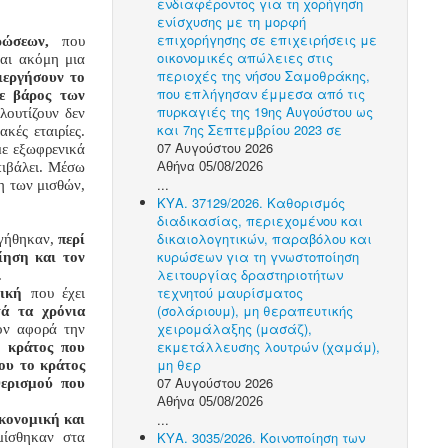
ενδιαφέροντος για τη χορήγηση
ενίσχυσης με τη μορφή
επιχορήγησης σε επιχειρήσεις με
ρώσεων
,
που
οικονομικές απώλειες στις
ναι ακόμη μια
περιοχές της νήσου Σαμοθράκης,
ιεργήσουν το
που επλήγησαν έμμεσα από τις
 βάρος των
πυρκαγιές της 19ης Αυγούστου ως
λουτίζουν δεν
και 7ης Σεπτεμβρίου 2023 σε
ακές εταιρίες.
07 Αυγούστου 2026
με εξωφρενικά
πιβάλει. Μέσω
Αθήνα 05/08/2026
...
η των μισθών,
ΚΥΑ. 37129/2026. Καθορισμός
διαδικασίας, περιεχομένου και
δικαιολογητικών, παραβόλου και
ηγήθηκαν,
περί
κυρώσεων για τη γνωστοποίηση
ίηση και τον
λειτουργίας δραστηριοτήτων
.
τεχνητού μαυρίσματος
τική
που έχει
(σολάριουμ), μη θεραπευτικής
ά τα χρόνια
χειρομάλαξης (μασάζ),
ον αφορά την
εκμετάλλευσης λουτρών (χαμάμ),
ο κράτος που
μη θερ
λου το κράτος
07 Αυγούστου 2026
θερισμού που
Αθήνα 05/08/2026
...
ικονομική και
ΚΥΑ. 3035/2026. Κοινοποίηση των
μίσθηκαν στα