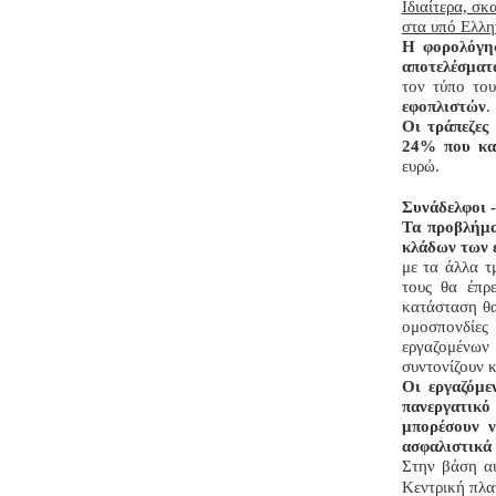
Ιδιαίτερα, σκ
στα υπό Ελλη
Η φορολόγησ
αποτελέσματ
τον τύπο το
εφοπλιστών
.
Οι τράπεζες
24% που κατ
ευρώ.
Συνάδελφοι -
Τα προβλήμα
κλάδων των 
με τα άλλα τ
τους θα έπρ
κατάσταση θα
ομοσπονδίες
εργαζομένων
συντονίζουν 
Οι εργαζόμε
πανεργατικό
μπορέσουν ν
ασφαλιστικά
Στην βάση α
Κεντρική πλα