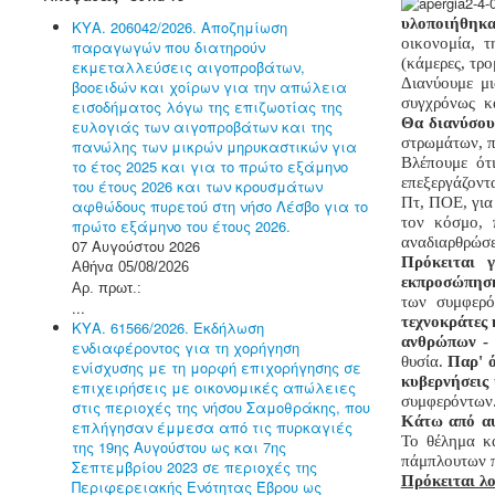
υλοποιήθηκα
ΚΥΑ. 206042/2026. Αποζημίωση
οικονομία, 
παραγωγών που διατηρούν
(κάμερες, τρο
εκμεταλλεύσεις αιγοπροβάτων,
Διανύουμε μ
βοοειδών και χοίρων για την απώλεια
συγχρόνως κ
εισοδήματος λόγω της επιζωοτίας της
Θα διανύσου
ευλογιάς των αιγοπροβάτων και της
στρωμάτων, π
πανώλης των μικρών μηρυκαστικών για
Βλέπουμε ότι
το έτος 2025 και για το πρώτο εξάμηνο
επεξεργάζοντ
του έτους 2026 και των κρουσμάτων
Πτ,
ΠΟΕ,
για
αφθώδους πυρετού στη νήσο Λέσβο για το
τον κόσμο, 
πρώτο εξάμηνο του έτους 2026.
αναδιαρθρώσε
07 Αυγούστου 2026
Πρόκειται 
Αθήνα 05/08/2026
εκπροσώπησ
Αρ. πρωτ.:
των συμφερ
...
τεχνοκράτες 
ΚΥΑ. 61566/2026. Εκδήλωση
ανθρώπων - 
ενδιαφέροντος για τη χορήγηση
θυσία.
Παρ' ό
ενίσχυσης με τη μορφή επιχορήγησης σε
κυβερνήσεις 
επιχειρήσεις με οικονομικές απώλειες
συμφερόντων
στις περιοχές της νήσου Σαμοθράκης, που
Κάτω από αυτ
επλήγησαν έμμεσα από τις πυρκαγιές
Το θέλημα κα
της 19ης Αυγούστου ως και 7ης
πάμπλουτων π
Σεπτεμβρίου 2023 σε περιοχές της
Πρόκειται λο
Περιφερειακής Ενότητας Έβρου ως