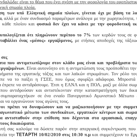
ανδαλώδες είναι το θέμα που έχει σχέση με την φορολογία του εφοπλιστ
νική σημαία πλοία.
η των υπό Ελληνική σημαία πλοίων, γίνεται όχι με βάση τα λο
α
, αλλά με έναν συνδυασμό παραμέτρων ανάλογα με την χωρητικότητα, τ
υ κάθε πλοίου και
φυσικά δεν έχει να κάνει με την φοροδοτική ι
 υπολογίζεται ότι πληρώνουν περίπου το 7%
των κερδών τους σε φ
αβάλλει ένας «μέσος» εργαζόμενος
, με ετήσιες αποδοχές της τάξε
 σες
τα που αντιμετωπίζουμε στον κλάδο μας είναι και προβλήματα τ
εργαζομένων.
Είναι αυτονόητο οτι η αντιμετώπιση τους προϋποθέτει τη
μήματα της εργατικής τάξης και των λαϊκών στρωμάτων. Τον ρόλο το
επε να το παίξει η ΓΣΕΕ, που όμως σφυρίζει αδιάφορα. Μπροστά
 έπρεπε να αντιδράσουμε. Έτσι η ΕΛΝΛ και η ΠΟΛ, μαζί με άλλα σωμ
 που αντιδρούσαν και αντιστέκονταν στην καταστρατήγηση των δικ
 συμπαραταχτήκαν σε
ένα
ενιαίο Πανεργατικό Αγωνιστικό Μέτωπο 
και να οργανώνουν τους αγώνες τους.
νοι πρέπει να δυναμώσουν και να μαζικοποιήσουν με την συμμε
 αγωνιστικό μέτωπο των συνδικάτων, εργατικών κέντρων και σωματ
α αντισταθούν στην επίθεση που δέχονται στα εργασιακά, επαγγ
τους
δικαιώματα.
υτή σας καλούμε να δώσετε παρόν στην απεργιακή συγκέντρωση που θ
ΤΕΤΑΡΤΗ
τεία την
10/02/2010 στις 10:30 π.μ
και συμμετέχουν το Ερ