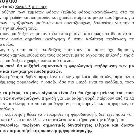
λογικό
Συνάδελφοι - σες
αύξηση των έμμεσων φόρων (ειδικός φόρος κατανάλωσης στα ποτ
ν τιμή ειδών και υπηρεσιών και χτυπάει καίρια τα μικρά εισοδήματα, γι
 των εργαζομένων μισθωτών και συνταξιούχων, δαπανάται για την 
α την επιβίωσή τους.
ο των αποδείξεων» με τον τρόπο που μπαίνει και όπως προτίθεται να το 
στην ουσία σημαίνει κατάργηση ή στην καλύτερη περίπτωση πε
 ορίου.
ογία για το ποιες αποδείξεις εκπίπτουν και ποιες όχι, δημιουργ
τους χαμηλόμισθους και τους φορτώνει με το άγχος της επιλογής, της δ
ης αποδείξεων χωρίς ουσιαστικό όφελος.
ο αυτό θα αυξηθεί σημαντικά η φορολογική επιβάρυνση των μ
ν και των χαμηλοεισοδηματιών.
είναι μύθος το δήθεν αφορολόγητο των χαμηλοεισοδηματιών, αφού όλους
 έμμεσης φορολογίας, η οποία, όσο πιο μικρό είναι το εισόδημα, τόσ
 τα μέτρα, το μόνο σίγουρο είναι ότι θα έχουμε μείωση του εισ
ι των συνταξιούχων.
Δηλαδή για μια ακόμη φορά, παίρνουν από τα λ
ουν τα ελλείμματα που δημιούργησαν με τις παροχές και τις φορολογικέ
εφάλαιο.
η κυβέρνηση θέλει να περιορίσει τη φοροδιαφυγή, δεν έχει παρά να 
και όλες οι αποδείξεις να αποτελέσουν κριτήριο για την αύξησή του.
χνολογίες» παρέχουν σημαντικές δυνατότητες ελέγχου και διασ
α τον περιορισμό της παράνομης φοροδιαφυγής.