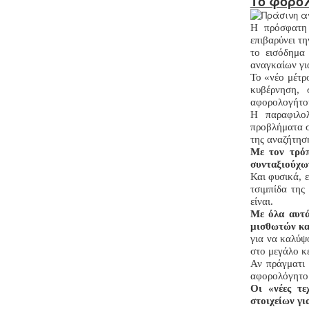
Το φορο
Η πρόσφατη 
επιβαρύνει τη
το εισόδημα
αναγκαίων γι
Το «νέο μέτρ
κυβέρνηση, 
αφορολογήτου
Η παραφιλολ
προβλήματα σ
της αναζήτησ
Με τον τρόπ
συνταξιούχω
Και φυσικά, 
τσιμπίδα της
είναι.
Με όλα αυτά
μισθωτών κα
για να καλύψ
στο μεγάλο κ
Αν πράγματι 
αφορολόγητο 
Οι «νέες τε
στοιχείων γι