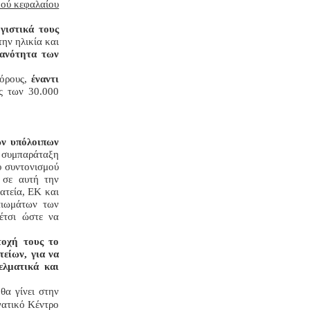
ικού κεφαλαίου
γιστικά τους
ην ηλικία και
κανότητα των
όρους,
έναντι
ως των 30.000
ων υπόλοιπων
ν συμπαράταξη
υ συντονισμού
 σε αυτή την
ατεία, ΕΚ και
αιωμάτων των
έτσι ώστε να
τοχή τους το
είων, για να
ελματικά και
α γίνει στην
γατικό Κέντρο