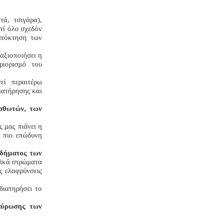
ά, τσιγάρα),
ατί όλο σχεδόν
απόκτηση των
αξιοποιήσει η
ριορισμό του
εί περαιτέρω
ιατήρησης και
ισθωτών, των
 μας πιάνει η
ο πιο επώδυνη
οδήματος των
αϊκά στρώματα
ς ελαφρύνσεις
διατηρήσει το
ταύρωσης των