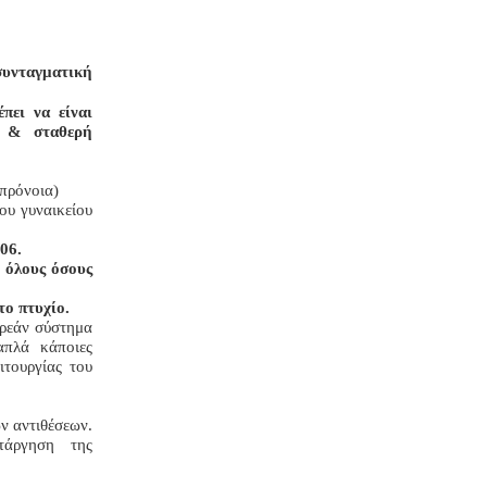
συνταγματική
πει να είναι
ρη & σταθερή
πρόνοια)
ου γυναικείου
06.
 όλους όσους
ο πτυχίο.
ωρεάν σύστημα
απλά κάποιες
ιτουργίας του
ν αντιθέσεων.
άργηση της