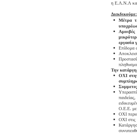
η Ε.Λ.Ν.Λ κα
Διεκδικούμε:
Μέτρα τ
υποχρέωσ
Αμοιβές 
μικρότε
εργασία 
Επίδομα 
Αποκλεισ
Προστασί
πληθυσμ
Την κατάργησ
ΟΧΙ στην
συμπληρώ
Συμμετοχ
Υπερασπί
παιδείας
ειδικευμ
Ο.Ε.Ε. μ
ΟΧΙ περι
ΟΧΙ στις 
Κατάργη
συνυπευθ