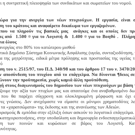
ι η συντριπτική πλειοψηφία των συνδικάτων και σωματείων του νομού.
ώρα για την ανεργία των νέων πτυχιούχων. Η εργασία, είναι 
η του κράτους και αναφαίρετο δικαίωμα των εργαζομένων.
που να πληρούν τις βασικές μας ανάγκες και οι οποίες δεν πρέ
ρες από 1.500 ¤ για το Λογιστή & 1.400 ¤ για το Βοηθό . Πλή
για όλους
ανεργίας στο 80% του κατώτερου μισθού
τικά Δημόσιο Σύστημα Κοινωνικής Ασφάλισης (υγεία, συνταξιοδότηση, 
α της μητρότητας, ειδικά μέτρα πρόληψης και προστασίας της υγείας τ
ού
η του ν. 2515/97, του Π.Δ. 340/98 και του άρθρου 17 του ν. 3470/20
 αποσύνδεση του πτυχίου από το επάγγελμα. Να δίνονται ¶δειες σε
νουν την προϋπηρεσία, χωρίς καμιά άλλη προϋπόθεση.
ή στους διαγωνισμούς του δημοσίου των νέων πτυχιούχων με βάση τ
ζουμε την αξία των πτυχίων μας και απαιτούμε ένα αναβαθμισμένο δ
, που θα παρέχει σύγχρονη και ολοκληρωμένη μόρφωση και όχι 
ένες γνώσεις. Δεν ανεχόμαστε να είμαστε οι μόνιμοι χρηματοδότες λε
ε τα «χαρατσώματα» της έκδοσης και της ανανέωσης των Αδειών.
ορισμούς & εμπόδια στην εξέλιξη όσων ασκούν το λογιστικό επάγγελμα.
κατηγοριοποιήσεις, στην υποδαύλιση και δημιουργία ενδοεπαγγελματικώ
ση των ποινών και κυρώσεων σε βάρος του Λογιστή. Κατ
υνότητας.