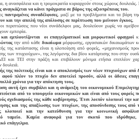
α, η ανασφάλεια και η τρομοκρατία κυριαρχούν στους χώρους δουλειάς.
ς αναγκάζεται να κάνει πράγματα σε βάρος της αξιοπρέπειας του.
νες
παντρεμένες συναδέλφισες
, μαζί με τα προβλήματα και τα βάρη της
υν και την απειλή της απόλυσης σε περίπτωση που μείνουν έγκυες.
 οι περιπτώσεις που νέοι συνάδελφοι μας, δουλεύουν χωρίς να αμείβον
χουν εμπειρία.
ι και εμπλουτίζονται οι επαγγελματικοί και μορφωτικοί φραγμοί
κ
ρώντας
την από κάθε
δικαίωμα
μόρφωσης, εργασιακών δικαιωμάτων κα
ής της κατάστασης είναι η υλοποίηση από φορείς, «μηχανισμούς πρ
σης των πτυχιούχων», της λεγόμενης δια βίου κατάρτισης που στην ουσί
ΑΕΙ και ΤΕΙ στην πράξη και επιβάλουν μόνιμα ετήσια επιπλέον χαρ
ν δουλειά.
ής της πολιτικής είναι και ο αποκλεισμός των νέων πτυχιούχων από
 αφού πλέον το πτυχίο δεν αποτελεί προσόν, αλλά οι άδειες επαγ
πολλά χρόνια για την απόκτηση τους.
αση αυτή έχει συμβάλει και η ανάμειξη του οικονομικού Επιμελητηρ
τεύεται από το υπουργείο οικονομικών και είναι από τους φορείς π
ούς σχεδιασμούς της κάθε κυβέρνησης. Έτσι λοιπόν υλοποιεί την κ
θησης και της απαξίωσης των πτυχίων, της αποσύνδεσης τους από τ
ς υλοποιεί και την κατεύθυνση για την κοινωνική ασφάλισ
ικό ταμείο. Καμία αναφορά για τον σκοπό που ιδρύθηκε
,
ικό επάγγελμα.