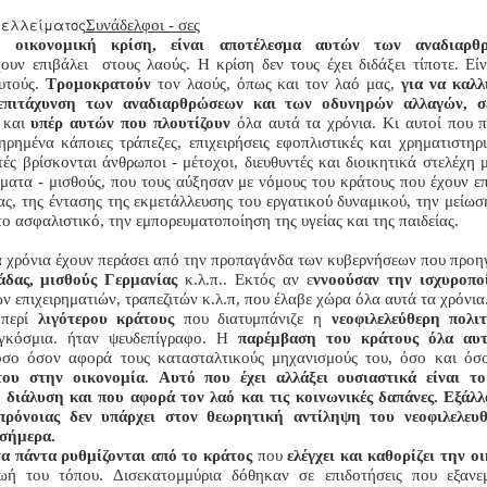
Συνάδελφοι - σες
 οικονομική κρίση, είναι αποτέλεσμα αυτών των αναδιαρθ
χουν επιβάλει στους λαούς. Η κρίση δεν τους έχει διδάξει τίποτε. Εί
αυτούς.
Τρομοκρατούν
τον λαούς, όπως και τον λαό μας,
για να καλλ
 επιτάχυνση των αναδιαρθρώσεων και των οδυνηρών αλλαγών
,
σε
και
υπέρ αυτών που πλουτίζουν
όλα αυτά τα χρόνια. Κι αυτοί που π
ηρημένα κάποιες τράπεζες, επιχειρήσεις εφοπλιστικές και χρηματιστηρι
ές βρίσκονται άνθρωποι - μέτοχοι, διευθυντές και διοικητικά στελέχη 
ματα - μισθούς, που τους αύξησαν με νόμους του κράτους που έχουν ε
ας, της έντασης της εκμετάλλευσης τ
ου
εργατικού δυναμικού, την μείωσ
το ασφαλιστικό, την εμπορευματοποίηση της υγείας και της παιδείας.
 χρόνια έχουν περάσει από την προπαγάνδα των κυβερνήσεων που προ
άδας, μισθούς Γερμανίας
κ.λ.π.. Εκτός αν ε
ννοούσαν την ισχυροπο
ν επιχειρηματιών, τραπεζιτών κ.λ.π, που έλαβε χώρα όλα αυτά τα χρόνια
 περί
λιγότερου κράτους
που διατυμπάνιζε η
νεοφιλελεύθερη πολι
αγκόσμια. ήταν ψευδεπίγραφο. Η
παρέμβαση του κράτους όλα αυτ
σο όσον αφορά τους κατασταλτικούς μηχανισμούς του, όσο και όσ
του στην οικονομία
.
Αυτό που έχει αλλάξει ουσιαστικά είναι τ
 διάλυση και που αφορά τον λαό και τις κοινωνικές δαπάνες. Εξάλ
πρόνοιας δεν υπάρχει στον θεωρητική αντίληψη του νεοφιλελευ
 σήμερα.
τα πάντα ρυθμίζονται από το κράτος
που
ελέγχει και καθορίζει την ο
ή του τόπου. Δισεκατομμύρια δόθηκαν σε επιδοτήσεις που εξανε