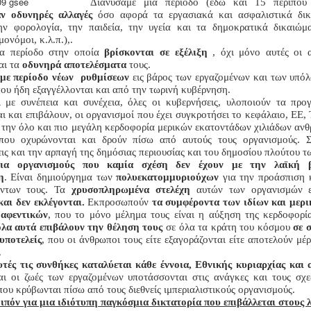
Διανύσαμε μια περίοδο (εδώ και 15 περίπου
ν οδυνηρές αλλαγές
όσο αφορά τα εργασιακά και ασφαλιστικά δικ
την φορολογία, την παιδεία, την υγεία και τα δημοκρατικά δικαιώμ
μονόμοι, κ.λ.π.),.
ια περίοδο στην οποία
βρίσκονται σε εξέλιξη
,
όχι μόνο αυτές οι α
αι τα
οδυνηρά αποτελέσματα
τους.
με περίοδο νέων ρυθμίσεων
εις βάρος των εργαζομένων και των υπό
ου ήδη εξαγγέλλονται και από την τωρινή κυβέρνηση.
 με συνέπεια και συνέχεια, όλες οι κυβερνήσεις,
υλοποιούν τα προ
αι και επιβάλουν,
οι οργανισμοί που έχει συγκροτήσει το κεφάλαιο, ΕΕ,
 την όλο και πιο μεγάλη κερδοφορία μερικών εκατοντάδων χιλιάδων αν
που οχυρώνονται και δρούν πίσω από αυτούς τους οργανισμούς. Σ
ις και την αρπαγή της δημόσιας περιουσίας και
του δημοσίου
πλούτου
τ
για οργανισμούς που καμία σχέση δεν έχουν με την λαϊκή 
η
. Είναι δημιούργημα των
πολυεκατομμυριούχων
για την προάσπιση 
όντων τους. Τα
χρυσοπληρωμένα στελέχη
αυτών των οργανισμών 
και δεν εκλέγονται.
Εκπροσωπούν
τα συμφέροντα των ιδίων και μερι
αφεντικών
, που το μόνο μέλημα τους είναι η αύξηση της κερδοφορί
λα αυτά επιβάλουν την θέληση τους
σε όλα τα κράτη του κόσμου
σε 
υποτελείς
, που οι άνθρωποι τους είτε εξαγοράζονται είτε αποτελούν μέ
.
ές τις συνθήκες καταλύεται κάθε έννοια, Εθνικής κυριαρχίας και 
ι οι ζωές των εργαζομένων υποτάσσονται στις ανάγκες και τους σχ
ου κρύβωνται πίσω από τους διεθνείς ιμπεριαλιστικούς οργανισμούς.
ιπόν για μια ιδιότυπη παγκόσμια δικτατορία που επιβάλλεται στους 