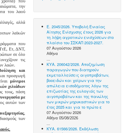
 χρόνια) που
αιώματα, την
ατα του λαού
λλαγές, αλλά
Ε. 2045/2026. Υποβολή Ενιαίας
Αίτησης Ενίσχυσης έτους 2026 για
λοιπων λαϊκών
τη λήψη αγροτικών ενισχύσεων στο
πλαίσιο του ΣΣΚΑΠ 2023-2027.
γράμματα που
07 Αυγούστου 2026
 ΤτΕ, Ετ, ΔΝΤ,
Αθήνα
θρώπων σε όλο
...
υνεχίζουν
τις
ΚΥΑ. 206042/2026. Αποζημίωση
ων
λα
ών
.
παραγωγών που διατηρούν
βούληση και
εκμεταλλεύσεις αιγοπροβάτων,
και προαγωγή
βοοειδών και χοίρων για την
είναι
μόνιμοι
απώλεια εισοδήματος λόγω της
κών χιλιάδων
επιζωοτίας της ευλογιάς των
ας τους, πάση
αιγοπροβάτων και της πανώλης
συνεργασία με
των μικρών μηρυκαστικών για το
ρος αυτών των
έτος 2025 και για το πρώτο ε
07 Αυγούστου 2026
ανεξαρτησίας.
Αθήνα 05/08/2026
εδιασμούς των
...
ΚΥΑ. 61566/2026. Εκδήλωση
.
λαούς