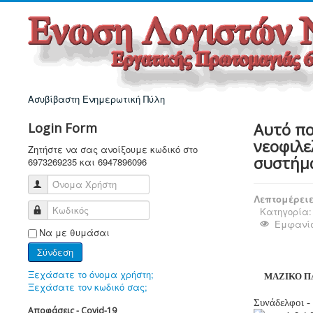
Ασυβίβαστη Ενημερωτική Πύλη
Αυτό πο
Login Form
νεοφιλε
Ζητήστε να σας ανοίξουμε κωδικό στο
συστήμ
6973269235 και 6947896096
Όνομα Χρήστη
Λεπτομέρει
Κωδικός
Κατηγορία
Εμφανίσ
Να με θυμάσαι
Σύνδεση
Ξεχάσατε το όνομα χρήστη;
ΜΑΖΙΚΟ ΠΑ
Ξεχάσατε τον κωδικό σας;
Συνάδελφοι - 
Αποφάσεις - Covid-19