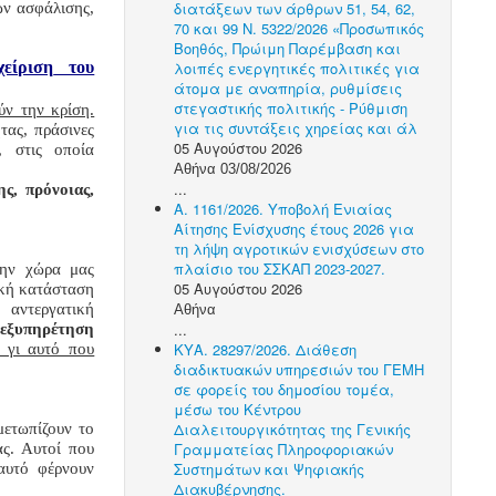
διατάξεων των άρθρων 51, 54, 62,
ών ασφάλισης,
70 και 99 Ν. 5322/2026 «Προσωπικός
Βοηθός, Πρώιμη Παρέμβαση και
χείριση
του
λοιπές ενεργητικές πολιτικές για
άτομα με αναπηρία, ρυθμίσεις
στεγαστικής πολιτικής - Ρύθμιση
ύν την κρίση.
για τις συντάξεις χηρείας και άλ
ας, πράσινες
05 Αυγούστου 2026
, στις οποία
Αθήνα 03/08/2026
...
ς, πρόνοιας,
Α. 1161/2026. Υποβολή Ενιαίας
Αίτησης Ενίσχυσης έτους 2026 για
τη λήψη αγροτικών ενισχύσεων στο
πλαίσιο του ΣΣΚΑΠ 2023-2027.
την χώρα μας
05 Αυγούστου 2026
ική κατάσταση
 αντεργατική
Αθήνα
...
 εξυπηρέτηση
ΚΥΑ. 28297/2026. Διάθεση
 γι αυτό που
διαδικτυακών υπηρεσιών του ΓΕΜΗ
σε φορείς του δημοσίου τομέα,
μέσω του Κέντρου
Διαλειτουργικότητας της Γενικής
μετωπίζουν το
Γραμματείας Πληροφοριακών
ας. Αυτοί που
Συστημάτων και Ψηφιακής
αυτό φέρνουν
Διακυβέρνησης.