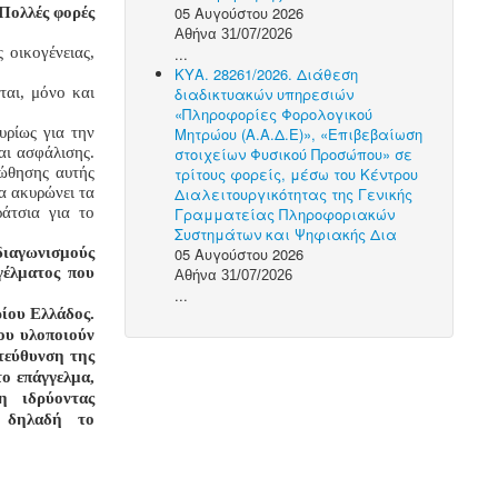
05 Αυγούστου 2026
Πολλές φορές
Αθήνα 31/07/2026
 οικογένειας,
...
ΚΥΑ. 28261/2026. Διάθεση
ται, μόνο και
διαδικτυακών υπηρεσιών
«Πληροφορίες Φορολογικού
υρίως για την
Μητρώου (Α.Α.Δ.Ε)», «Επιβεβαίωση
ι ασφάλισης.
στοιχείων Φυσικού Προσώπου» σε
οώθησης αυτής
τρίτους φορείς, μέσω του Κέντρου
α ακυρώνει τα
Διαλειτουργικότητας της Γενικής
άτσια για το
Γραμματείας Πληροφοριακών
Συστημάτων και Ψηφιακής Δια
 διαγωνισμούς
05 Αυγούστου 2026
γέλματος που
Αθήνα 31/07/2026
...
ίου Ελλάδος.
ου υλοποιούν
ατεύθυνση της
ο επάγγελμα,
η ιδρύοντας
δηλαδή το