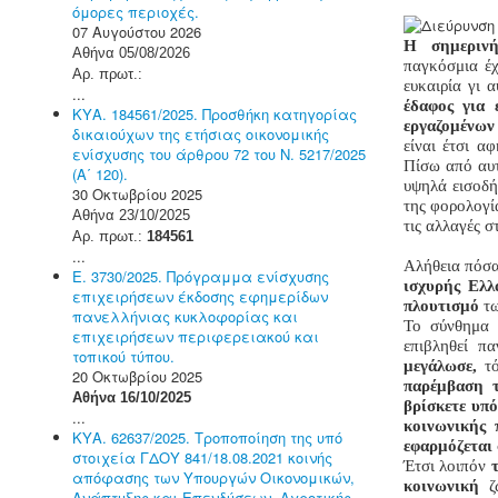
όμορες περιοχές.
07 Αυγούστου 2026
Η σημερινή
Αθήνα 05/08/2026
παγκόσμια
έ
Αρ. πρωτ.:
ευκαιρία γι 
...
έδαφος για
ΚΥΑ. 184561/2025. Προσθήκη κατηγορίας
εργαζομένων
δικαιούχων της ετήσιας οικονομικής
είναι έτσι αφ
ενίσχυσης του άρθρου 72 του Ν. 5217/2025
Πίσω από αυτ
(Α΄ 120).
υψηλά εισοδή
30 Οκτωβρίου 2025
της φορολογί
Αθήνα 23/10/2025
τις αλλαγές σ
Αρ. πρωτ.:
184561
...
Αλήθεια πόσα
Ε. 3730/2025. Πρόγραμμα ενίσχυσης
ισχυρής Ελλ
επιχειρήσεων έκδοσης εφημερίδων
πλουτισμό
τω
πανελλήνιας κυκλοφορίας και
Το σύνθημα
επιχειρήσεων περιφερειακού και
επιβληθεί π
τοπικού τύπου.
μεγάλωσε,
τό
20 Οκτωβρίου 2025
παρέμβαση 
Αθήνα 16/10/2025
βρίσκετε υπό
...
κοινωνικής 
ΚΥΑ. 62637/2025. Τροποποίηση της υπό
εφαρμόζεται
στοιχεία ΓΔΟΥ 841/18.08.2021 κοινής
Έτσι λοιπόν
απόφασης των Υπουργών Οικονομικών,
κοινωνική
ζω
Ανάπτυξης και Επενδύσεων, Αγροτικής