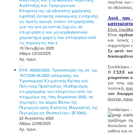
σαγόνια των 
Ανάπτυξης και Τροφίμων και
σε εθελούσιες
Επικρατείας «Διαδικασία χορήγησης
εφάπαξ έκτακτης οικονομικής ενίσχυσης,
Αυτό που 
ως πρώτη αρωγή, έναντι επιχορήγησης
καπιταλιστι
για την αντιμετώπιση ζημιών, σε
Είναι ξεκάθα
επιχειρήσεις και μη κερδοσκοπικού
Είναι
σχεδια
χαρακτήρα φορείς που επλήγησαν από
και λευκές 
τις πυρκαγιές που ε
συμμετείχαν ε
15 Οκτωβρίου 2025
Σε αυτό τον
Αθήνα 13/10/2025
δικαιωμάτων
Αρ. πρωτ.:
...
Συνάδελφοι -
ΚΥΑ. 49250/2025. Τροποποίηση της υπ΄ αρ.
Η
ΓΣΕΕ κα
16713/06.09.2023 απόφασης του
μπορούσαν κ
Υφυπουργού Κλιματικής Κρίσης και
για τους εργ
Πολιτικής Προστασίας «Καθορισμός
πολιτική,
συν
επιχορήγησης των πληγέντων από την
του δικομμα
πλημμύρα της 14ης Αυγούστου 2022, σε
έρχεται, προ
περιοχές του Δήμου Βόλου της
Περιφερειακής Ενότητας Μαγνησίας της
Συνάδελφοι -
Περιφέρειας Θεσσαλίας» (Β΄5362).
22 Αυγούστου 2025
πρόβλημα τ
Αθήνα 12/08/2025
δουλεύουν σε
Αρ. πρωτ.:
ευθύνη και ο