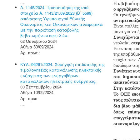
...
Η αβεβαιότητ
Α. 1145/2024. Τροποποίηση της υπό
ο εργαζόμενο
στοιχεία Α. 1143/21.09.2023 (Β΄ 5599)
Οι εργαζόμε
απόφασης Υφυπουργού Εθνικής
αντιμετωπίζο
Οικονομίας και Οικονομικών αναφορικά
Είναι πολλές
με την παράταση καταβολής
μόνο για να έ
βεβαιωμένων οφειλών.
Συνεχίζοντα
02 Οκτωβρίου 2024
νεολαία,
στε
Αθήνα 30/09/2024
Επέκταση αυτ
Αρ. πρωτ.:
της υποβάθμι
...
πτυχία των 
ΚΥΑ. 96261/2024. Χορήγηση επιδότησης της
δικαίωμα στη
τιμολογητέας κατανάλωσης ηλεκτρικής
Συνέπεια αυτ
ενέργειας των ενεργοβόρων
στο δημόσιο
καταναλωτών ηλεκτρικής ενέργειας.
απαιτούνται 
30 Σεπτεμβρίου 2024
Στην κατάστ
Αθήνα 10/09/2024
Το ΟΕΕ εποπ
Αρ. πρωτ.:
τους πολιτικ
...
δια βίου μά
όπως επίση
επαγγελματ
οικονομολογ