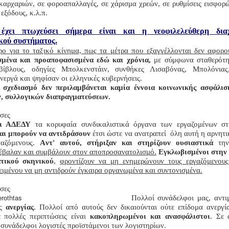
καρχαριών, σε φοροαπαλλαγές, σε χάρισμα χρεών, σε ρυθμίσεις εισφορ
 εξόδους,
κ.λ.π.
έχει πτωχεύσει σήμερα είναι
και
η
νεοφιλελεύθερη
δια
κού συστήματος.
ρο για το ταξικό κίνημα, πως τα μέτρα που εξαγγέλλονται δεν αφορο
σμένα και προαποφασισμένα εδώ και χρόνια,
με σύμφωνα σταθερότητ
βίβλους, οδηγίες Μπολκενστάιν, συνθήκες Λισαβόνας, Μπολόνιας
νεργά και ψηφίσαν οι ελληνικές κυβερνήσεις.
 σχεδιασμό δεν περιλαμβάνεται καμία έννοια κοινωνικής ασφάλιση
, συλλογικών διαπραγματεύσεων.
 σες
ι ΑΔΕΔΥ
τα κορυφαία συνδικαλιστικά όργανα των εργαζομένων σ
αι μπορούν να αντιδράσουν
έτσι ώστε να ανατραπεί όλη αυτή η αρνητ
αζόμενους
.
Α
ντ' αυτού
,
στήριξαν και στηρίζουν ουσιαστικά
την
έβαλαν και συμβάλουν στον αποπροσανατολισμό.
Εγκλωβισμένοι στην
τικού σκηνικού
,
φροντίζουν να μη ενημερώνουν τους εργαζόμενους
κειμένου να μη αντιδρούν έγκαιρα οργανωμένα και συντονισμένα.
 σες
Πολλοί συνάδελφοι μας, αντι
ης
ανεργίας
. Πολλοί από αυτούς δεν δικαιούνται ούτε επίδομα ανεργί
 πολλές περιπτώσεις είναι
κακοπληρωμένοι και ανασφάλιστοι
. Σε 
ι συνάδελφοι λογιστές προϊστάμενοι των λογιστηρίων.