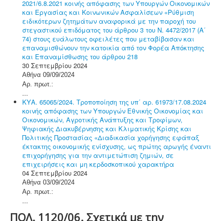
2021/6.8.2021 κοινής απόφασης των Υπουργών Οικονομικών
και Εργασίας και Κοινωνικών Ασφαλίσεων «Ρύθμιση
ειδικότερων ζητημάτων αναφορικά με την παροχή του
στεγαστικού επιδόματος του άρθρου 3 του Ν. 4472/2017 (Α΄
74) στους ευάλωτους οφειλέτες που μεταβίβασαν και
επαναμισθώνουν την κατοικία από τον Φορέα Απόκτησης
και Επαναμίσθωσης του άρθρου 218
30 Σεπτεμβρίου 2024
Αθήνα 09/09/2024
Αρ. πρωτ.:
...
ΚΥΑ. 65065/2024. Τροποποίηση της υπ΄ αρ. 61973/17.08.2024
κοινής απόφασης των Υπουργών Εθνικής Οικονομίας και
Οικονομικών, Αγροτικής Ανάπτυξης και Τροφίμων,
Ψηφιακής Διακυβέρνησης και Κλιματικής Κρίσης και
Πολιτικής Προστασίας «Διαδικασία χορήγησης εφάπαξ
έκτακτης οικονομικής ενίσχυσης, ως πρώτης αρωγής έναντι
επιχορήγησης για την αντιμετώπιση ζημιών, σε
επιχειρήσεις και μη κερδοσκοπικού χαρακτήρα
04 Σεπτεμβρίου 2024
Αθήνα 03/09/2024
Αρ. πρωτ.:
...
ΠΟΛ. 1120/06. Σχετικά με την