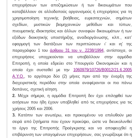
επιχειρήσεων των αποζημιώσεων ή των δικαιωμάτων που
καταβάλλουν σε αλλοδαπούς οργανισμούς ή επιχειρήσεις για τη
χρησιμοποίηση τεχνικής βοήθειας, ευρεσιτεχνιών, σημάτων
σχεδίων, μυστικών βιομηχανικών μεθόδων και τύπων,
πνευματικής ιδιοκτησίας και άλλων συναφών δικαιωμάτων ή των
εξόδων διοικητικής υποστήριξης, αναδιοργάνωσης, κλπ., κατ’
εφαρμογή των διατάξεων των περιπτώσεων ι’ και ιη’ της
παραγράφου 1 του
άρθρου 31 του ν. 2238/1994
, αντίστοιχα, οι
επιχειρήσεις υποχρεούνται να υποβάλλουν στην αρμόδια
Επιτροπή, η οποία εδρεύει στο Υπουργείο Οικονομικών και η
οποία έχει συσταθεί με την
1060979/10726/Β0012/21.6.2005
Α.Υ.Ο.
, το αργότερο δύο (2) μήνες πριν από την έναρξη της
διαχειριστικής περιόδου στην οποία αναφέρονται οι πιο πάνω
δαπάνες, σχετική αίτηση.
2.
Μέχρι σήμερα, η αρμόδια Επιτροπή δεν έχει επιληφθεί των
αιτήσεων που ήδη έχουν υποβληθεί από τις επιχειρήσεις για τις
χρήσεις 2005 και 2006.
3.
Κατόπιν των ανωτέρω, και προκειμένου να επιλυθούν μια
σειρά από ζητήματα που έχουν προκύψει, ώστε να διευκολυνθεί
το έργο της Επιτροπής Προέγκρισης και να αποφευχθεί η
επιβάρυνση των υπαγομένων επιχειρήσεων, σας γνωρίζουμε ότι η