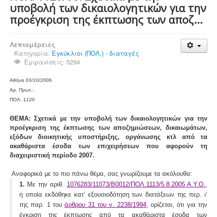
υποβολή των δικαιολογητικών για την
προέγκριση της έκπτωσης των αποζ...
Λεπτομέρειες
Κατηγορία:
Εγκύκλιοι (ΠΟΛ.) - διαταγές
Εμφανίσεις: 5294
Αθήνα 0
3
/
10
/2006
Αρ. Πρωτ.:
ΠΟΛ. 1
120
ΘΕΜΑ: Σχετικά με την υποβολή των δικαιολογητικών για την
προέγκριση της έκπτωσης των αποζημιώσεων, δικαιωμάτων,
εξόδων διοικητικής υποστήριξης, οργάνωσης κτλ από τα
ακαθάριστα έσοδα των επιχειρήσεων που αφορούν τη
διαχειριστική περίοδο 2007.
Αναφορικά με το πιο πάνω θέμα, σας γνωρίζουμε τα ακόλουθα:
1.
Με την αριθ.
1076283/11073/Β0012/ΠΟΛ.1113/5.8.2005 Α.Υ.Ο.
,
η οποία εκδόθηκε κατ’ εξουσιοδότηση των διατάξεων της περ. ι’
της παρ. 1 του
άρθρου 31 του ν. 2238/1994
, ορίζεται, ότι για την
έγκριση της έκπτωσης από τα ακαθάριστα έσοδα των