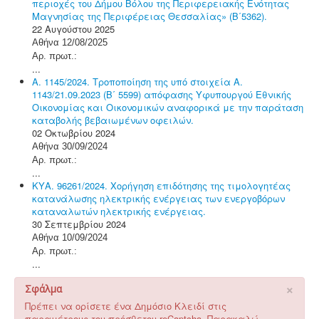
περιοχές του Δήμου Βόλου της Περιφερειακής Ενότητας
Μαγνησίας της Περιφέρειας Θεσσαλίας» (Β΄5362).
22 Αυγούστου 2025
Αθήνα 12/08/2025
Αρ. πρωτ.:
...
Α. 1145/2024. Τροποποίηση της υπό στοιχεία Α.
1143/21.09.2023 (Β΄ 5599) απόφασης Υφυπουργού Εθνικής
Οικονομίας και Οικονομικών αναφορικά με την παράταση
καταβολής βεβαιωμένων οφειλών.
02 Οκτωβρίου 2024
Αθήνα 30/09/2024
Αρ. πρωτ.:
...
ΚΥΑ. 96261/2024. Χορήγηση επιδότησης της τιμολογητέας
κατανάλωσης ηλεκτρικής ενέργειας των ενεργοβόρων
καταναλωτών ηλεκτρικής ενέργειας.
30 Σεπτεμβρίου 2024
Αθήνα 10/09/2024
Αρ. πρωτ.:
...
×
Σφάλμα
Πρέπει να ορίσετε ένα Δημόσιο Κλειδί στις
παραμέτρους του πρόσθετου reCaptcha. Παρακαλώ,